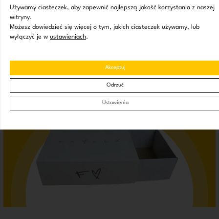
Wypełnij formularz i dowiedz się, jak możemy pomóc w
Używamy ciasteczek, aby zapewnić najlepszą jakość korzystania z naszej
wyróżnieniu Twojej marki!
witryny.
Możesz dowiedzieć się więcej o tym, jakich ciasteczek używamy, lub
wyłączyć je w
ustawieniach
.
ZAPYTAJ O PRODUKT
Akceptuj
Odrzuć
Ustawienia