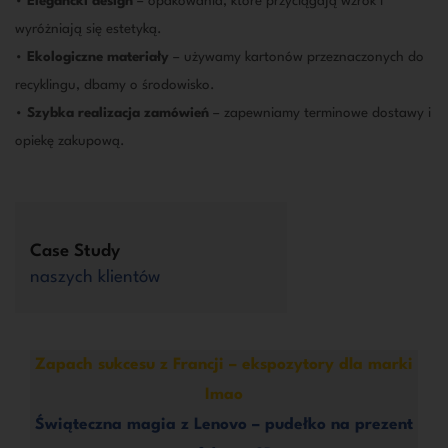
•
Elegancki design
– opakowania, które przyciągają wzrok i
wyróżniają się estetyką.
•
Ekologiczne materiały
– używamy kartonów przeznaczonych do
recyklingu, dbamy o środowisko.
•
Szybka realizacja zamówień
– zapewniamy terminowe dostawy i
opiekę zakupową.
Case Study
naszych klientów
Zapach sukcesu z Francji – ekspozytory dla marki
Imao
Świąteczna magia z Lenovo – pudełko na prezent