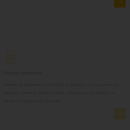
Regały tekturowe
Idealne do prezentacji produktów w sklepach, na wystawach czy
targach. Łatwe do złożenia, lekkie i ekologiczne, pozwalają na
atrakcyjną ekspozycję towarów.
Display
Kompaktowe i estetyczne rozwiązania do prezentacji produktów.