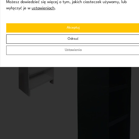
Możesz dowiedzieć się więcej o tym, jakich ciasteczek używamy, lub
wyłączyć je w
ustawieniach
.
Akceptuj
Odrzuć
Ustawienia