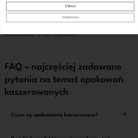
kaszerowanie daje efekt, który zauważysz od razu po pierwszym
Odrzuć
kontakcie z produktem.
Ustawienia
Zapraszamy do kontaktu firmy zainteresowane opakowaniami
kaszerowanymi – z Łodzi i całej Polski!
FAQ – najczęściej zadawane
pytania na temat opakowań
kaszerowanych
Czym są opakowania kaszerowane?