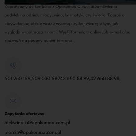
Zapraszamy do kontaktu z Opakomax w kwestii zamówienia
pudełek na odzież, miody, wino, kosmetyki, czy świecie. Poproś o
indywidualną ofertę wraz z wyceną i zyskaj wiedzę o tym, jak
wygląda współpraca z nami. Wyślij formularz online lub e-mail albo
zadzwoń na podany numer telefonu.
601 250 169
609 030 682
42 650 88 99,
42 650 88 98
,
,
Zapytania ofertowe:
aleksandra@opakomax.com.pl
marcin@opakomax.com.pl