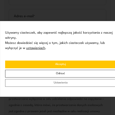
Adres e-mail
*
Używamy ciasteczek, aby zapewnić najlepszą jakość korzystania z naszej
Numer telefonu
*
witryny.
Możesz dowiedzieć się więcej o tym, jakich ciasteczek używamy, lub
wyłączyć je w
ustawieniach
.
Wiadomość
Akceptuj
Odrzuć
Ustawienia
Administratorem danych osobowych podanych formularzu jest ...
Kontakt z Administratorem .... Państwa dane osobowe będą
przetwarzane wyłącznie w celu udzielenia odpowiedzi na zapytanie –
zgodnie z zasadą, która mówi, że przetwarzanie danych osobowych
jest zgodne z prawem jeżeli jest niezbędne w celu realizacji umowy