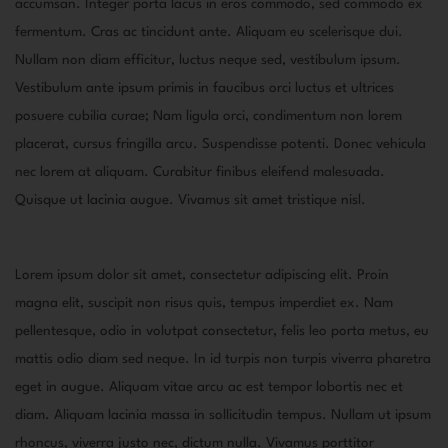
accumsan. Integer porta lacus in eros commodo, sed commodo ex
fermentum. Cras ac tincidunt ante. Aliquam eu scelerisque dui.
Nullam non diam efficitur, luctus neque sed, vestibulum ipsum.
Vestibulum ante ipsum primis in faucibus orci luctus et ultrices
posuere cubilia curae; Nam ligula orci, condimentum non lorem
placerat, cursus fringilla arcu. Suspendisse potenti. Donec vehicula
nec lorem at aliquam. Curabitur finibus eleifend malesuada.
Quisque ut lacinia augue. Vivamus sit amet tristique nisl.
Lorem ipsum dolor sit amet, consectetur adipiscing elit. Proin
magna elit, suscipit non risus quis, tempus imperdiet ex. Nam
pellentesque, odio in volutpat consectetur, felis leo porta metus, eu
mattis odio diam sed neque. In id turpis non turpis viverra pharetra
eget in augue. Aliquam vitae arcu ac est tempor lobortis nec et
diam. Aliquam lacinia massa in sollicitudin tempus. Nullam ut ipsum
rhoncus, viverra justo nec, dictum nulla. Vivamus porttitor